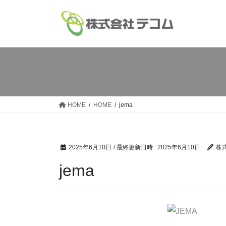
コ
ナ
ン
ビ
テ
ゲ
ン
ー
ツ
シ
へ
ョ
ス
ン
キ
に
ッ
移
HOME
HOME
jema
プ
動
2025年6月10日
/ 最終更新日時 :
2025年6月10日
株
jema