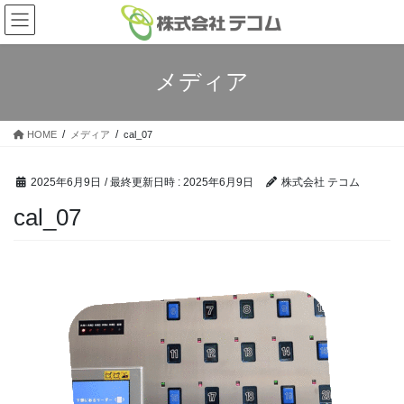
コ
ナ
ン
ビ
テ
ゲ
ン
ー
メディア
ツ
シ
へ
ョ
ス
ン
HOME
メディア
cal_07
キ
に
ッ
移
プ
動
2025年6月9日
/ 最終更新日時 :
2025年6月9日
株式会社 テコム
cal_07